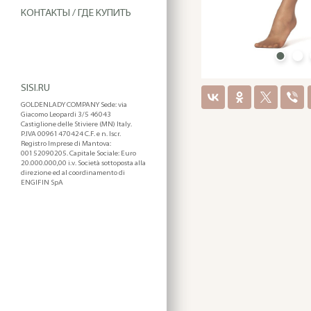
КОНТАКТЫ / ГДЕ КУПИТЬ
SISI.RU
GOLDENLADY COMPANY Sede: via
Giacomo Leopardi 3/5 46043
Castiglione delle Stiviere (MN) Italy.
P.IVA 00961470424 C.F. e n. Iscr.
Registro Imprese di Mantova:
00152090205. Capitale Sociale: Euro
20.000.000,00 i.v. Società sottoposta alla
direzione ed al coordinamento di
ENGIFIN SpA