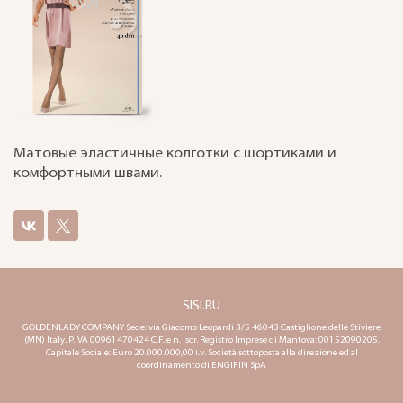
Матовые эластичные колготки с шортиками и
комфортными швами.
SISI.RU
GOLDENLADY COMPANY Sede: via Giacomo Leopardi 3/5 46043 Castiglione delle Stiviere
(MN) Italy. P.IVA 00961470424 C.F. e n. Iscr. Registro Imprese di Mantova: 00152090205.
Capitale Sociale: Euro 20.000.000,00 i.v. Società sottoposta alla direzione ed al
coordinamento di ENGIFIN SpA