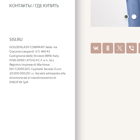
КОНТАКТЫ / ГДЕ КУПИТЬ
SISI.RU
GOLDENLADY COMPANY Sede: via
Giacomo Leopardi 3/5 46043
Castiglione delle Stiviere (MN) Italy.
P.IVA 00961470424 C.F. e n. Iscr.
Registro Imprese di Mantova:
00152090205. Capitale Sociale: Euro
20.000.000,00 i.v. Società sottoposta alla
direzione ed al coordinamento di
ENGIFIN SpA