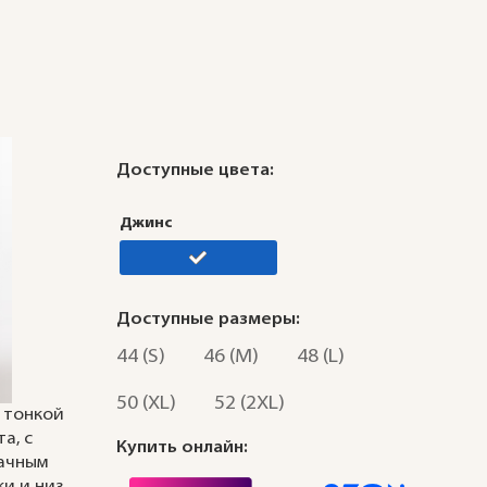
Доступные цвета:
Джинс
Доступные размеры:
44 (S)
46 (M)
48 (L)
50 (XL)
52 (2XL)
 тонкой
а, с
Купить онлайн:
тачным
ки и низ