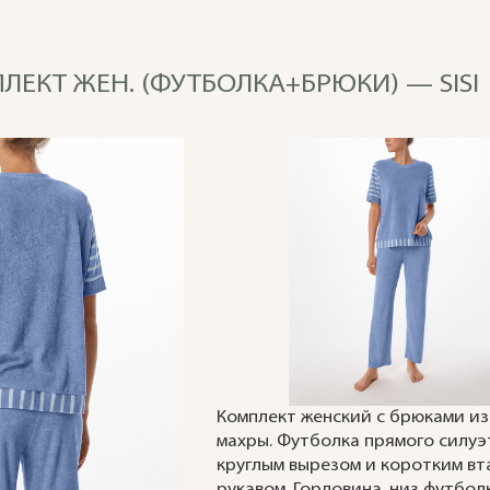
ПЛЕКТ ЖЕН. (ФУТБОЛКА+БРЮКИ) — SISI
Комплект женский с брюками из
махры. Футболка прямого силуэт
круглым вырезом и коротким в
рукавом. Горловина, низ футбол