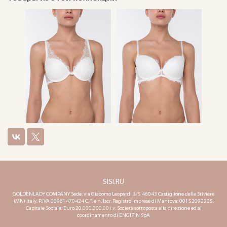
SISI.RU
GOLDENLADY COMPANY Sede: via Giacomo Leopardi 3/5 46043 Castiglione delle Stiviere
(MN) Italy. P.IVA 00961470424 C.F. e n. Iscr. Registro Imprese di Mantova: 00152090205.
Capitale Sociale: Euro 20.000.000,00 i.v. Società sottoposta alla direzione ed al
coordinamento di ENGIFIN SpA