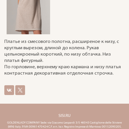
Платье из смесового полотна, расширеное к низу, с
круглым вырезом, длиной до колена. Рукав
цельнокроеный короткий, по низу обтачка. Низ
платья фигурный.
По горловине, верхнему краю кармана и низу платья
контрастная декоративная отделочная строчка.
SISI.RU
GOLDENLADY COMPANY Sede: via Giacomo Leopardi 3/5 46043 Castiglione delle Stiviere
(MN) Italy. P.IVA 00961470424 C.F. e n. Iscr. Registro Imprese di Mantova: 00152090205.