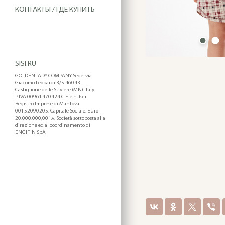
КОНТАКТЫ / ГДЕ КУПИТЬ
SISI.RU
GOLDENLADY COMPANY Sede: via
Giacomo Leopardi 3/5 46043
Castiglione delle Stiviere (MN) Italy.
P.IVA 00961470424 C.F. e n. Iscr.
Registro Imprese di Mantova:
00152090205. Capitale Sociale: Euro
20.000.000,00 i.v. Società sottoposta alla
direzione ed al coordinamento di
ENGIFIN SpA