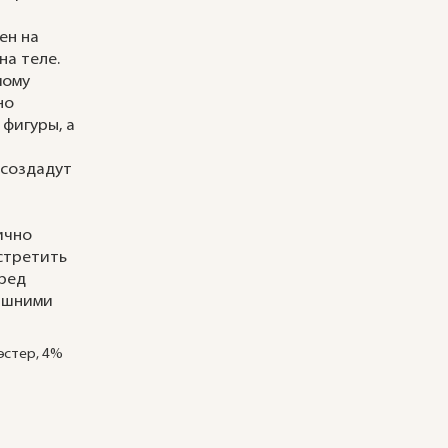
ен на
на теле.
мому
но
 фигуры, а
 создадут
ично
встретить
еред
ашними
эстер, 4%