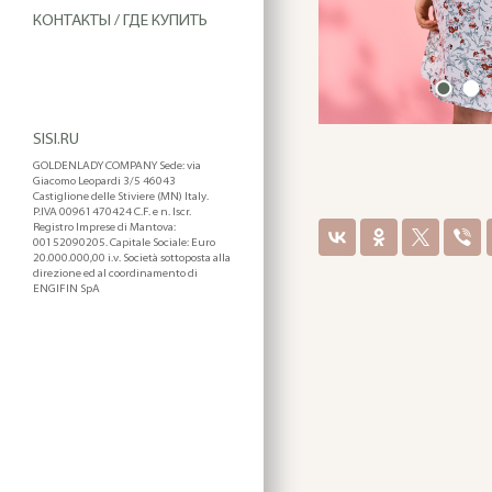
КОНТАКТЫ / ГДЕ КУПИТЬ
SISI.RU
GOLDENLADY COMPANY Sede: via
Giacomo Leopardi 3/5 46043
Castiglione delle Stiviere (MN) Italy.
P.IVA 00961470424 C.F. e n. Iscr.
Registro Imprese di Mantova:
00152090205. Capitale Sociale: Euro
20.000.000,00 i.v. Società sottoposta alla
direzione ed al coordinamento di
ENGIFIN SpA