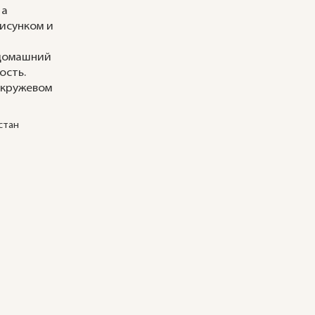
 а
исунком и
 домашний
ность.
 кружевом
стан