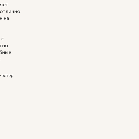
няет
 отлично
н на
 с
тно
обные
с
иэстер