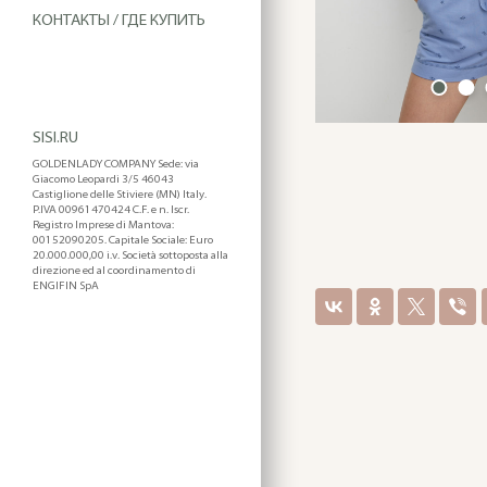
КОНТАКТЫ / ГДЕ КУПИТЬ
SISI.RU
GOLDENLADY COMPANY Sede: via
Giacomo Leopardi 3/5 46043
Castiglione delle Stiviere (MN) Italy.
P.IVA 00961470424 C.F. e n. Iscr.
Registro Imprese di Mantova:
00152090205. Capitale Sociale: Euro
20.000.000,00 i.v. Società sottoposta alla
direzione ed al coordinamento di
ENGIFIN SpA