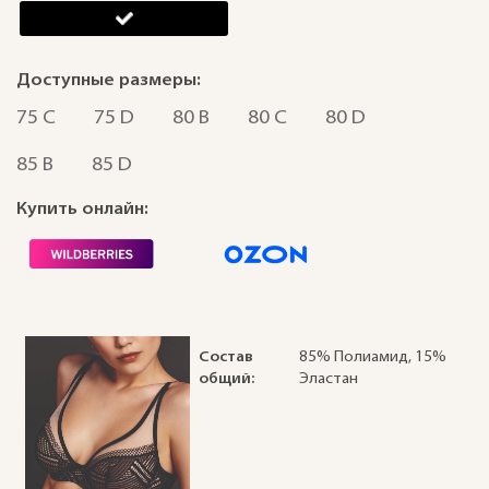
Доступные размеры:
75 C
75 D
80 B
80 C
80 D
85 B
85 D
Купить онлайн:
Состав
85% Полиамид, 15%
общий:
Эластан