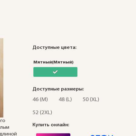
Доступные цвета:
Мятный(Мятный)
Доступные размеры:
46 (M)
48 (L)
50 (XL)
52 (2XL)
ого
Купить онлайн:
глым
 длиной