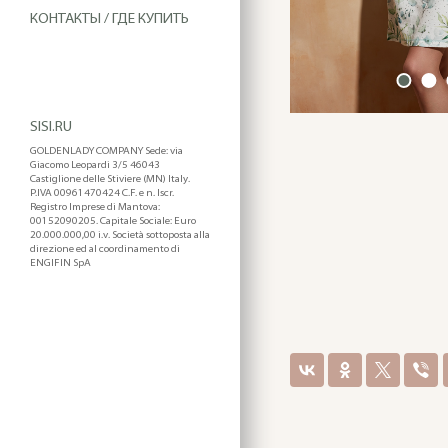
КОНТАКТЫ / ГДЕ КУПИТЬ
SISI.RU
GOLDENLADY COMPANY Sede: via
Giacomo Leopardi 3/5 46043
Castiglione delle Stiviere (MN) Italy.
P.IVA 00961470424 C.F. e n. Iscr.
Registro Imprese di Mantova:
00152090205. Capitale Sociale: Euro
20.000.000,00 i.v. Società sottoposta alla
direzione ed al coordinamento di
ENGIFIN SpA