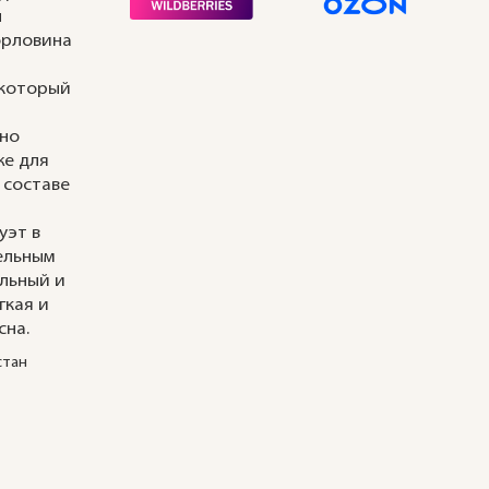
ы
орловина
 который
чно
же для
 составе
и
уэт в
ельным
ильный и
гкая и
сна.
стан