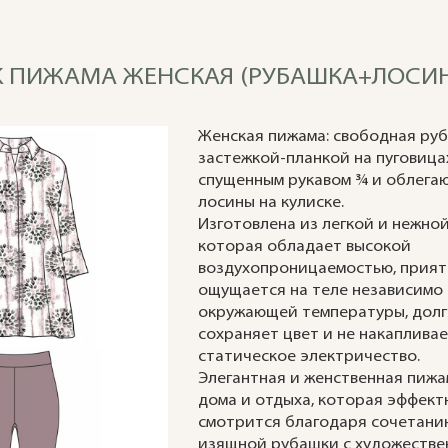
TIK ПИЖАМА ЖЕНСКАЯ (РУБАШКА+ЛОСИНЫ
Женская пижама: свободная руб
застежкой-планкой на пуговица
спущенным рукавом ¾ и облега
лосины на кулиске.
Изготовлена из легкой и нежной
которая обладает высокой
воздухопроницаемостью, прия
ощущается на теле независимо
окружающей температуры, дол
сохраняет цвет и не накаплива
статическое электричество.
Элегантная и женственная пижа
дома и отдыха, которая эффект
смотрится благодаря сочетани
изящной рубашки с художеств