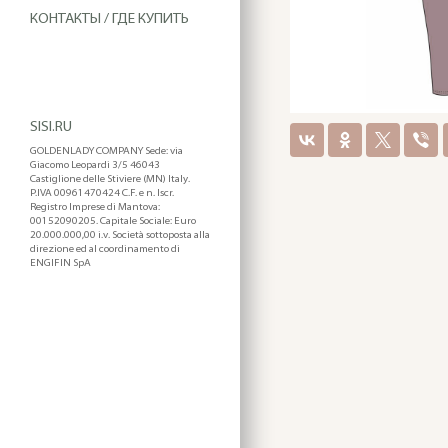
КОНТАКТЫ / ГДЕ КУПИТЬ
SISI.RU
GOLDENLADY COMPANY Sede: via
Giacomo Leopardi 3/5 46043
Castiglione delle Stiviere (MN) Italy.
P.IVA 00961470424 C.F. e n. Iscr.
Registro Imprese di Mantova:
00152090205. Capitale Sociale: Euro
20.000.000,00 i.v. Società sottoposta alla
direzione ed al coordinamento di
ENGIFIN SpA