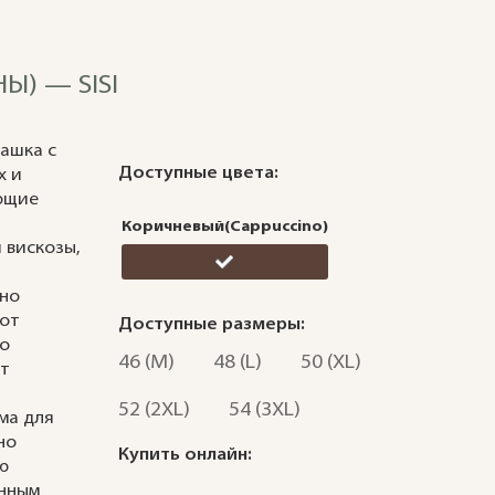
) — SISI
ашка с
Доступные цвета:
х и
ющие
Коричневый(Cappuccino)
 вискозы,
тно
 от
Доступные размеры:
го
46 (M)
48 (L)
50 (XL)
ет
52 (2XL)
54 (3XL)
ма для
но
Купить онлайн:
ю
енным